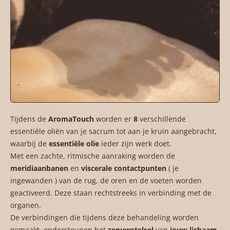
Tijdens de
AromaTouch
worden er
8
verschillende
essentiële oliën van je sacrum tot aan je kruin aangebracht,
waarbij de
essentiële olie
ieder zijn werk doet.
Met een zachte, ritmische aanraking worden de
meridiaanbanen
en
viscerale contactpunten
( je
ingewanden ) van de rug, de oren en de voeten worden
geactiveerd. D
eze staan rechtstreeks in verbinding met de
organen.
De verbindingen die tijdens deze behandeling worden
gemaakt, ondersteunen
het
zenuwstelsel
van
jouw lichaam
,